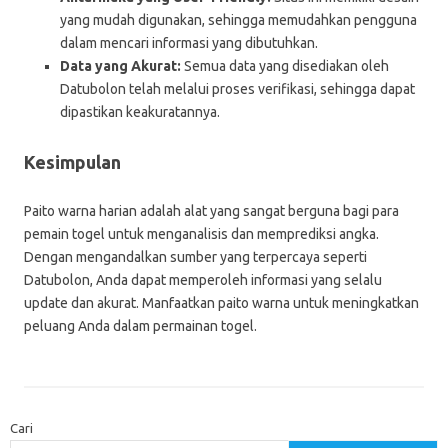
yang mudah digunakan, sehingga memudahkan pengguna
dalam mencari informasi yang dibutuhkan.
Data yang Akurat:
Semua data yang disediakan oleh
Datubolon telah melalui proses verifikasi, sehingga dapat
dipastikan keakuratannya.
Kesimpulan
Paito warna harian adalah alat yang sangat berguna bagi para
pemain togel untuk menganalisis dan memprediksi angka.
Dengan mengandalkan sumber yang terpercaya seperti
Datubolon, Anda dapat memperoleh informasi yang selalu
update dan akurat. Manfaatkan paito warna untuk meningkatkan
peluang Anda dalam permainan togel.
Cari