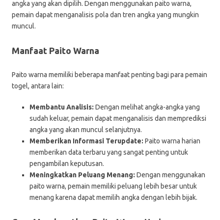
angka yang akan dipilih. Dengan menggunakan paito warna,
pemain dapat menganalisis pola dan tren angka yang mungkin
muncul.
Manfaat Paito Warna
Paito warna memiliki beberapa manfaat penting bagi para pemain
togel, antara lain:
Membantu Analisis:
Dengan melihat angka-angka yang
sudah keluar, pemain dapat menganalisis dan memprediksi
angka yang akan muncul selanjutnya.
Memberikan Informasi Terupdate:
Paito warna harian
memberikan data terbaru yang sangat penting untuk
pengambilan keputusan.
Meningkatkan Peluang Menang:
Dengan menggunakan
paito warna, pemain memiliki peluang lebih besar untuk
menang karena dapat memilih angka dengan lebih bijak.