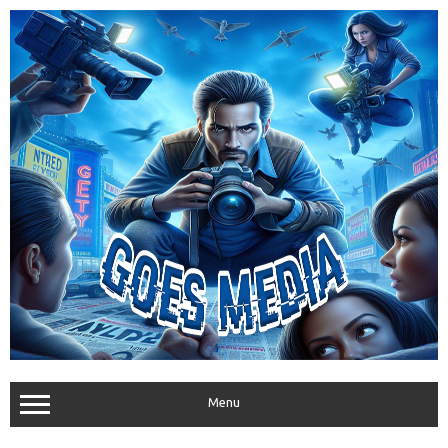
Skip
to
content
Menu