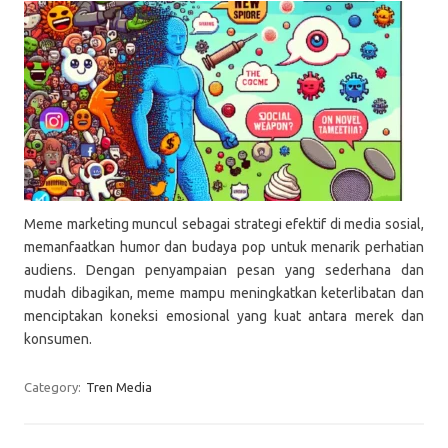
Meme marketing muncul sebagai strategi efektif di media sosial,
memanfaatkan humor dan budaya pop untuk menarik perhatian
audiens. Dengan penyampaian pesan yang sederhana dan
mudah dibagikan, meme mampu meningkatkan keterlibatan dan
menciptakan koneksi emosional yang kuat antara merek dan
konsumen.
Category:
Tren Media