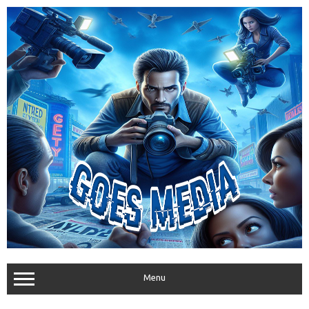
Skip
to
content
Menu