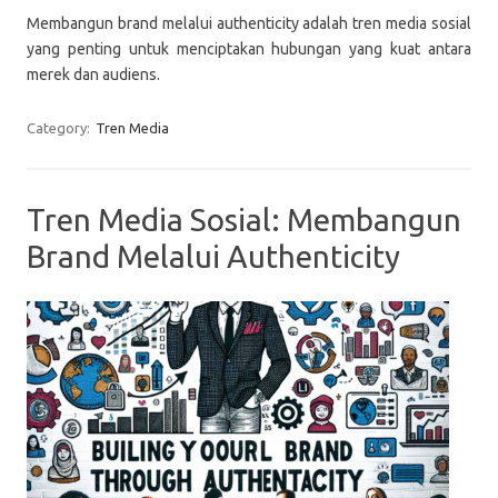
Membangun brand melalui authenticity adalah tren media sosial
yang penting untuk menciptakan hubungan yang kuat antara
merek dan audiens.
Category:
Tren Media
Tren Media Sosial: Membangun
Brand Melalui Authenticity