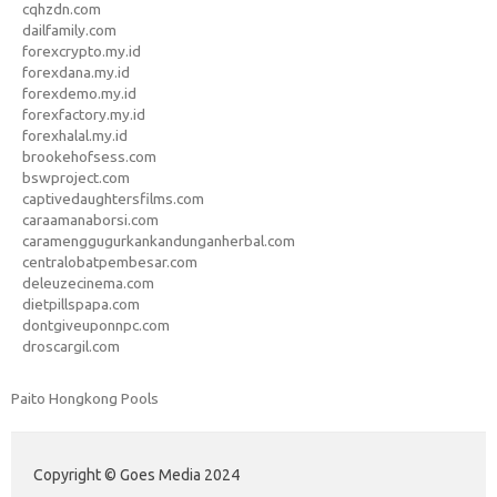
cqhzdn.com
dailfamily.com
forexcrypto.my.id
forexdana.my.id
forexdemo.my.id
forexfactory.my.id
forexhalal.my.id
brookehofsess.com
bswproject.com
captivedaughtersfilms.com
caraamanaborsi.com
caramenggugurkankandunganherbal.com
centralobatpembesar.com
deleuzecinema.com
dietpillspapa.com
dontgiveuponnpc.com
droscargil.com
Paito Hongkong Pools
Copyright © Goes Media 2024