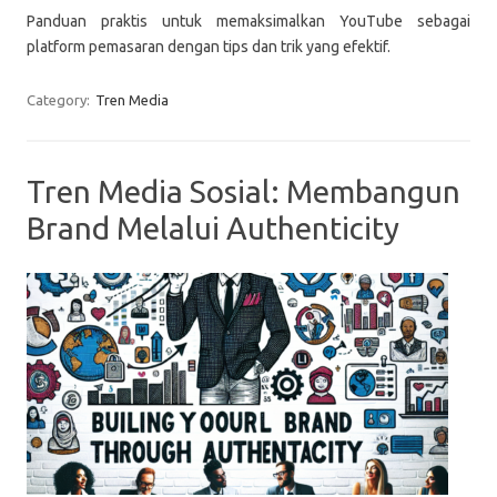
Panduan praktis untuk memaksimalkan YouTube sebagai
platform pemasaran dengan tips dan trik yang efektif.
Category:
Tren Media
Tren Media Sosial: Membangun
Brand Melalui Authenticity