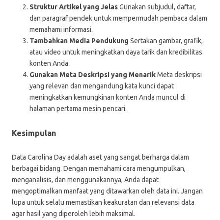
Struktur Artikel yang Jelas
Gunakan subjudul, daftar,
dan paragraf pendek untuk mempermudah pembaca dalam
memahami informasi.
Tambahkan Media Pendukung
Sertakan gambar, grafik,
atau video untuk meningkatkan daya tarik dan kredibilitas
konten Anda.
Gunakan Meta Deskripsi yang Menarik
Meta deskripsi
yang relevan dan mengandung kata kunci dapat
meningkatkan kemungkinan konten Anda muncul di
halaman pertama mesin pencari.
Kesimpulan
Data Carolina Day adalah aset yang sangat berharga dalam
berbagai bidang. Dengan memahami cara mengumpulkan,
menganalisis, dan menggunakannya, Anda dapat
mengoptimalkan manfaat yang ditawarkan oleh data ini. Jangan
lupa untuk selalu memastikan keakuratan dan relevansi data
agar hasil yang diperoleh lebih maksimal.