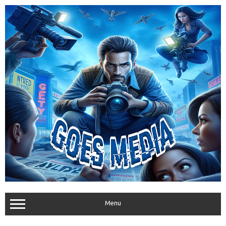
Skip
to
content
Menu