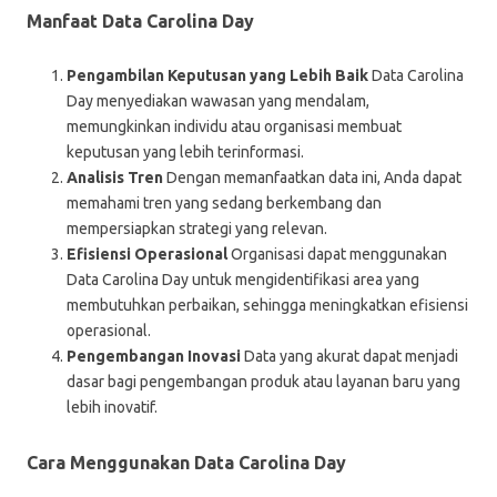
Manfaat Data Carolina Day
Pengambilan Keputusan yang Lebih Baik
Data Carolina
Day menyediakan wawasan yang mendalam,
memungkinkan individu atau organisasi membuat
keputusan yang lebih terinformasi.
Analisis Tren
Dengan memanfaatkan data ini, Anda dapat
memahami tren yang sedang berkembang dan
mempersiapkan strategi yang relevan.
Efisiensi Operasional
Organisasi dapat menggunakan
Data Carolina Day untuk mengidentifikasi area yang
membutuhkan perbaikan, sehingga meningkatkan efisiensi
operasional.
Pengembangan Inovasi
Data yang akurat dapat menjadi
dasar bagi pengembangan produk atau layanan baru yang
lebih inovatif.
Cara Menggunakan Data Carolina Day