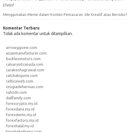
Efektif
Menggunakan Meme dalam Konten Pemasaran: Ide Kreatif atau Berisiko?
Komentar Terbaru
Tidak ada komentar untuk ditampilkan.
arrowggsew.com
asianmanufacturer.com
bucklesmotors.com
calvaryintcanada.com
carakeshagrawal.com
catchabigone.com
celticaweb.com
cirugiadehernias.com
cqhzdn.com
dailfamily.com
forexcrypto.my.id
forexdana.my.id
forexdemo.my.id
forexfactory.my.id
forexhalal.my.id
brookehofsess.com