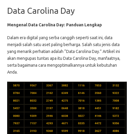
Data Carolina Day
Mengenal Data Carolina Day: Panduan Lengkap
Dalam era digital yang serba canggih seperti saat ini, data
menjadi salah satu aset paling berharga. Salah satu jenis data
yang menarik perhatian adalah “Data Carolina Day.” Artikel ini
akan mengupas tuntas apa itu Data Carolina Day, manfaatnya,
serta bagaimana cara mengoptimalkannya untuk kebutuhan
Anda.