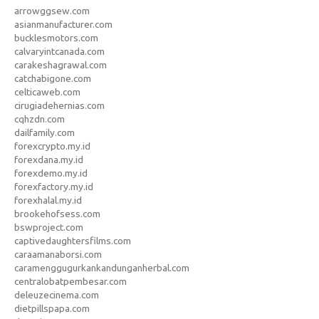
arrowggsew.com
asianmanufacturer.com
bucklesmotors.com
calvaryintcanada.com
carakeshagrawal.com
catchabigone.com
celticaweb.com
cirugiadehernias.com
cqhzdn.com
dailfamily.com
forexcrypto.my.id
forexdana.my.id
forexdemo.my.id
forexfactory.my.id
forexhalal.my.id
brookehofsess.com
bswproject.com
captivedaughtersfilms.com
caraamanaborsi.com
caramenggugurkankandunganherbal.com
centralobatpembesar.com
deleuzecinema.com
dietpillspapa.com