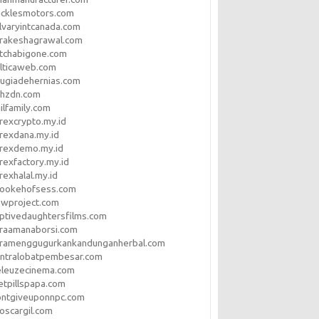
ucklesmotors.com
lvaryintcanada.com
arakeshagrawal.com
tchabigone.com
lticaweb.com
rugiadehernias.com
qhzdn.com
ilfamily.com
rexcrypto.my.id
rexdana.my.id
orexdemo.my.id
rexfactory.my.id
rexhalal.my.id
rookehofsess.com
swproject.com
ptivedaughtersfilms.com
araamanaborsi.com
aramenggugurkankandunganherbal.com
entralobatpembesar.com
eleuzecinema.com
etpillspapa.com
ontgiveuponnpc.com
oscargil.com