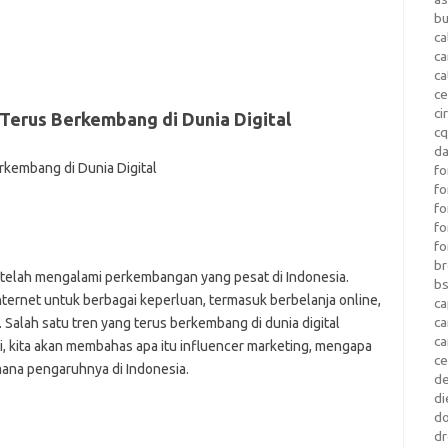
b
ca
c
ca
ce
ci
 Terus Berkembang di Dunia Digital
c
da
fo
fo
f
fo
fo
b
l telah mengalami perkembangan yang pesat di Indonesia.
b
ernet untuk berbagai keperluan, termasuk berbelanja online,
ca
c
. Salah satu tren yang terus berkembang di dunia digital
c
ni, kita akan membahas apa itu influencer marketing, mengapa
c
imana pengaruhnya di Indonesia.
d
di
d
dr