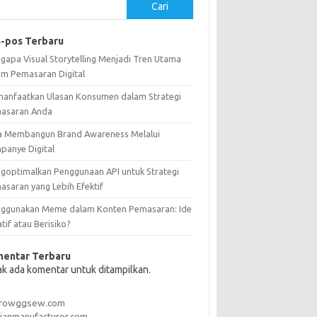
Cari
-pos Terbaru
gapa Visual Storytelling Menjadi Tren Utama
am Pemasaran Digital
anfaatkan Ulasan Konsumen dalam Strategi
asaran Anda
a Membangun Brand Awareness Melalui
panye Digital
goptimalkan Penggunaan API untuk Strategi
asaran yang Lebih Efektif
ggunakan Meme dalam Konten Pemasaran: Ide
tif atau Berisiko?
entar Terbaru
ak ada komentar untuk ditampilkan.
rrowggsew.com
ianmanufacturer.com