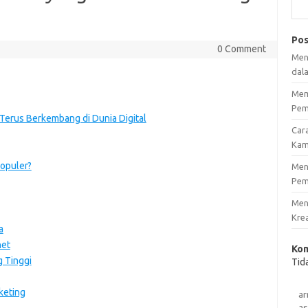
Pos
0 Comment
Men
dal
Mem
Pem
 Terus Berkembang di Dunia Digital
Car
Kam
opuler?
Men
Pem
Men
Krea
a
net
Kom
g Tinggi
Tid
keting
a
as