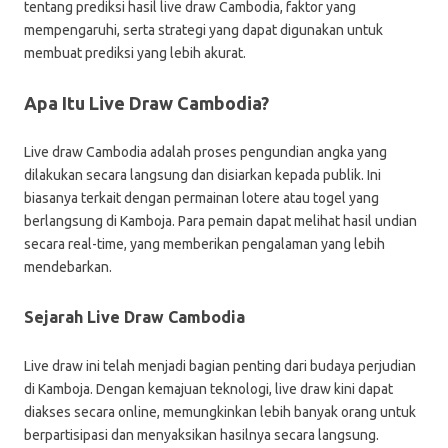
tentang prediksi hasil live draw Cambodia, faktor yang
mempengaruhi, serta strategi yang dapat digunakan untuk
membuat prediksi yang lebih akurat.
Apa Itu Live Draw Cambodia?
Live draw Cambodia adalah proses pengundian angka yang
dilakukan secara langsung dan disiarkan kepada publik. Ini
biasanya terkait dengan permainan lotere atau togel yang
berlangsung di Kamboja. Para pemain dapat melihat hasil undian
secara real-time, yang memberikan pengalaman yang lebih
mendebarkan.
Sejarah Live Draw Cambodia
Live draw ini telah menjadi bagian penting dari budaya perjudian
di Kamboja. Dengan kemajuan teknologi, live draw kini dapat
diakses secara online, memungkinkan lebih banyak orang untuk
berpartisipasi dan menyaksikan hasilnya secara langsung.