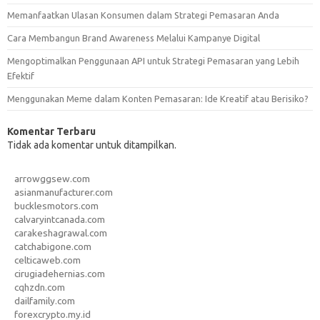
Memanfaatkan Ulasan Konsumen dalam Strategi Pemasaran Anda
Cara Membangun Brand Awareness Melalui Kampanye Digital
Mengoptimalkan Penggunaan API untuk Strategi Pemasaran yang Lebih
Efektif
Menggunakan Meme dalam Konten Pemasaran: Ide Kreatif atau Berisiko?
Komentar Terbaru
Tidak ada komentar untuk ditampilkan.
arrowggsew.com
asianmanufacturer.com
bucklesmotors.com
calvaryintcanada.com
carakeshagrawal.com
catchabigone.com
celticaweb.com
cirugiadehernias.com
cqhzdn.com
dailfamily.com
forexcrypto.my.id