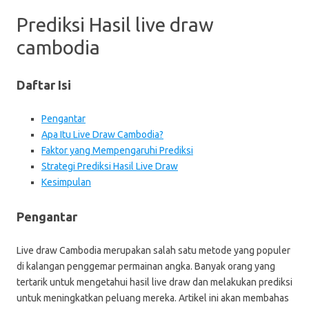
Prediksi Hasil live draw
cambodia
Daftar Isi
Pengantar
Apa Itu Live Draw Cambodia?
Faktor yang Mempengaruhi Prediksi
Strategi Prediksi Hasil Live Draw
Kesimpulan
Pengantar
Live draw Cambodia merupakan salah satu metode yang populer
di kalangan penggemar permainan angka. Banyak orang yang
tertarik untuk mengetahui hasil live draw dan melakukan prediksi
untuk meningkatkan peluang mereka. Artikel ini akan membahas