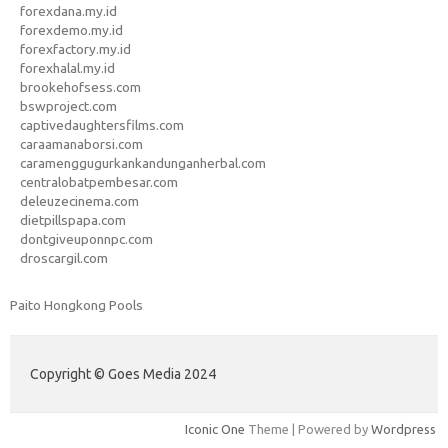
forexdana.my.id
forexdemo.my.id
forexfactory.my.id
forexhalal.my.id
brookehofsess.com
bswproject.com
captivedaughtersfilms.com
caraamanaborsi.com
caramenggugurkankandunganherbal.com
centralobatpembesar.com
deleuzecinema.com
dietpillspapa.com
dontgiveuponnpc.com
droscargil.com
Paito Hongkong Pools
Copyright © Goes Media 2024
Iconic One
Theme | Powered by
Wordpress