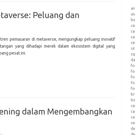
a
taverse: Peluang dan
as
b
ca
c
ca
i tren pemasaran di metaverse, mengungkap peluang inovatif
ce
tangan yang dihadapi merek dalam ekosistem digital yang
ci
ang pesat ini.
c
da
fo
fo
f
fo
fo
b
b
ca
istening dalam Mengembangkan
c
c
c
d
di