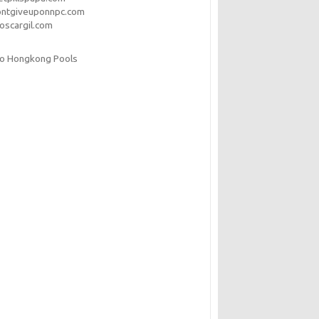
ontgiveuponnpc.com
oscargil.com
to Hongkong Pools