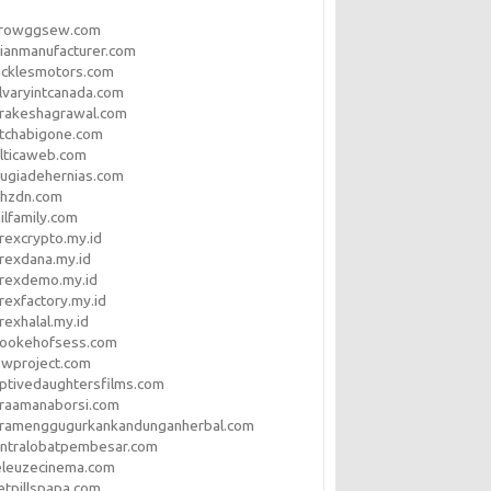
rrowggsew.com
ianmanufacturer.com
ucklesmotors.com
lvaryintcanada.com
arakeshagrawal.com
tchabigone.com
lticaweb.com
rugiadehernias.com
qhzdn.com
ilfamily.com
rexcrypto.my.id
rexdana.my.id
orexdemo.my.id
rexfactory.my.id
rexhalal.my.id
rookehofsess.com
swproject.com
ptivedaughtersfilms.com
araamanaborsi.com
aramenggugurkankandunganherbal.com
entralobatpembesar.com
eleuzecinema.com
etpillspapa.com