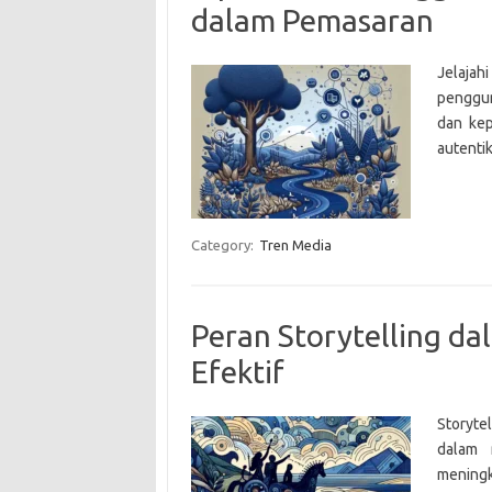
dalam Pemasaran
Jelajah
penggun
dan kep
autentik
Category:
Tren Media
Peran Storytelling d
Efektif
Storyt
dalam 
mening