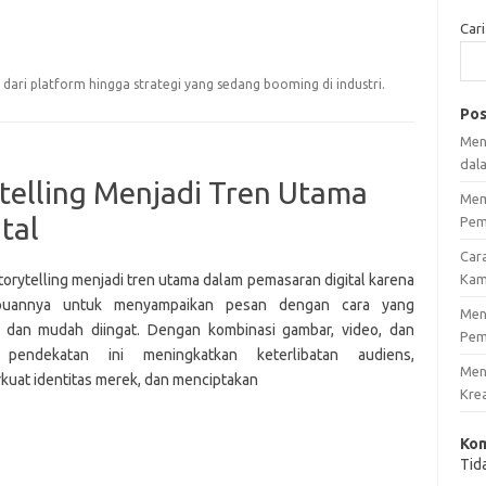
Cari
i dari platform hingga strategi yang sedang booming di industri.
Pos
Men
dal
telling Menjadi Tren Utama
Mem
tal
Pem
Car
torytelling menjadi tren utama dalam pemasaran digital karena
Kam
uannya untuk menyampaikan pesan dengan cara yang
Men
 dan mudah diingat. Dengan kombinasi gambar, video, dan
Pem
, pendekatan ini meningkatkan keterlibatan audiens,
Men
uat identitas merek, dan menciptakan
Krea
Kom
Tid