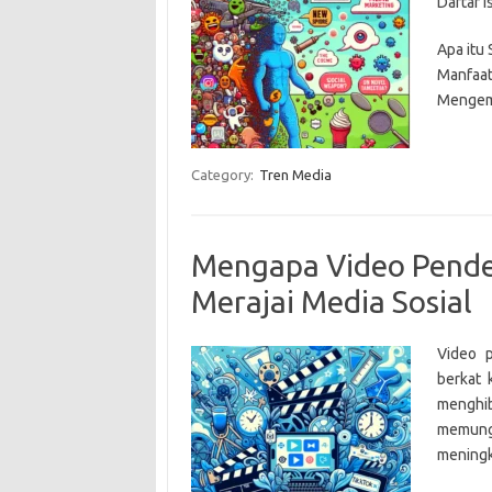
Daftar Is
Apa itu 
Manfaat
Mengemb
Category:
Tren Media
Mengapa Video Pendek
Merajai Media Sosial
Video 
berkat
menghib
memung
meningk