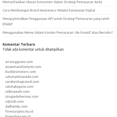
Memanfaatkan Ulasan Konsumen dalam Strategi Pemasaran Anda
Cara Membangun Brand Awareness Melalui Kampanye Digital
Mengoptimalkan Penggunaan API untuk Strategi Pemasaran yang Lebih
Efektif
Menggunakan Meme dalam Konten Pemasaran: Ide Kreatif atau Berisiko?
Komentar Terbaru
Tidak ada komentar untuk ditampilkan.
arrowggsew.com
asianmanufacturer.com
bucklesmotors.com
calvaryintcanada.com
carakeshagrawal.com
catchabigone.com
celticaweb.com
cirugiadehernias.com
cqhzdn.com
dailfamily.com
forexcrypto.my.id
forexdana.my.id