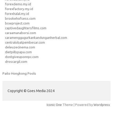
forexdemo.my.id
forexfactory.my.id
forexhalal.my.id
brookehofsess.com
bswproject.com
captivedaughtersfilms.com
caraamanaborsi.com
caramenggugurkankandunganherbal.com
centralobatpembesar.com
deleuzecinema.com
dietpillspapa.com
dontgiveuponnpc.com
droscargil.com
Paito Hongkong Pools
Copyright © Goes Media 2024
Iconic One
Theme | Powered by
Wordpress