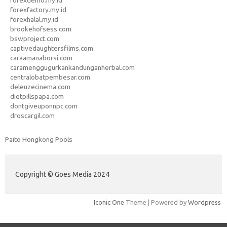
forexdemo.my.id
forexfactory.my.id
forexhalal.my.id
brookehofsess.com
bswproject.com
captivedaughtersfilms.com
caraamanaborsi.com
caramenggugurkankandunganherbal.com
centralobatpembesar.com
deleuzecinema.com
dietpillspapa.com
dontgiveuponnpc.com
droscargil.com
Paito Hongkong Pools
Copyright © Goes Media 2024
Iconic One
Theme | Powered by
Wordpress