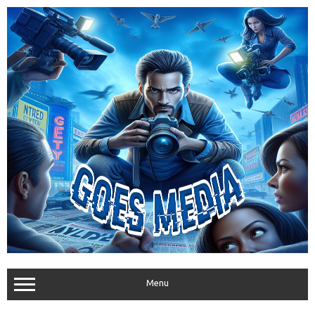
Skip
to
content
Menu