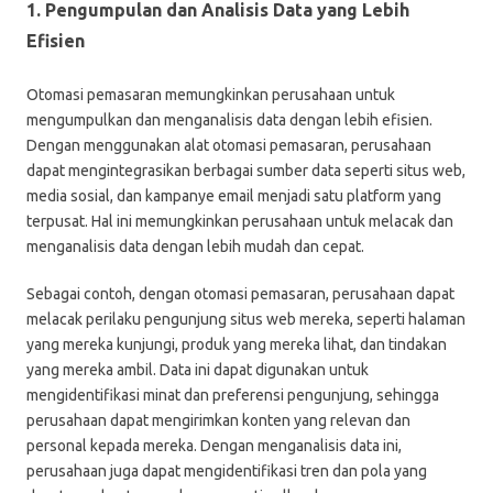
1. Pengumpulan dan Analisis Data yang Lebih
Efisien
Otomasi pemasaran memungkinkan perusahaan untuk
mengumpulkan dan menganalisis data dengan lebih efisien.
Dengan menggunakan alat otomasi pemasaran, perusahaan
dapat mengintegrasikan berbagai sumber data seperti situs web,
media sosial, dan kampanye email menjadi satu platform yang
terpusat. Hal ini memungkinkan perusahaan untuk melacak dan
menganalisis data dengan lebih mudah dan cepat.
Sebagai contoh, dengan otomasi pemasaran, perusahaan dapat
melacak perilaku pengunjung situs web mereka, seperti halaman
yang mereka kunjungi, produk yang mereka lihat, dan tindakan
yang mereka ambil. Data ini dapat digunakan untuk
mengidentifikasi minat dan preferensi pengunjung, sehingga
perusahaan dapat mengirimkan konten yang relevan dan
personal kepada mereka. Dengan menganalisis data ini,
perusahaan juga dapat mengidentifikasi tren dan pola yang