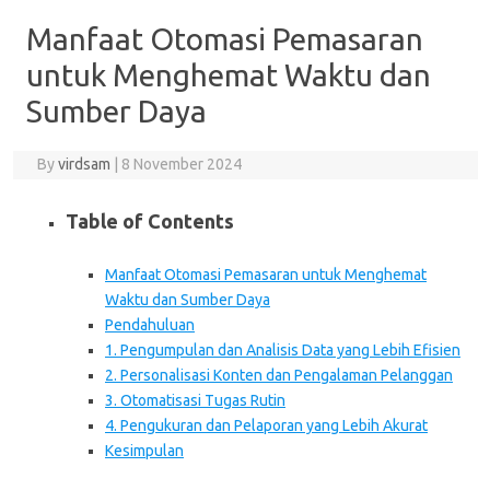
Manfaat Otomasi Pemasaran
untuk Menghemat Waktu dan
Sumber Daya
By
virdsam
|
8 November 2024
Table of Contents
Manfaat Otomasi Pemasaran untuk Menghemat
Waktu dan Sumber Daya
Pendahuluan
1. Pengumpulan dan Analisis Data yang Lebih Efisien
2. Personalisasi Konten dan Pengalaman Pelanggan
3. Otomatisasi Tugas Rutin
4. Pengukuran dan Pelaporan yang Lebih Akurat
Kesimpulan