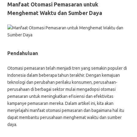
Manfaat Otomasi Pemasaran untuk
Menghemat Waktu dan Sumber Daya
Pendahuluan
Otomasi pemasaran telah menjadi tren yang semakin populer di
Indonesia dalam beberapa tahun terakhir. Dengan kemajuan
teknologi dan perubahan perilaku konsumen, perusahaan-
perusahaan di berbagai sektor mulai mengadopsi otomasi
pemasaran untuk meningkatkan efisiensi dan efektivitas
kampanye pemasaran mereka. Dalam artikel ini, kita akan
menjelajahi manfaat otomasi pemasaran dan bagaimana hal itu
dapat membantu perusahaan menghemat waktu dan sumber
daya.