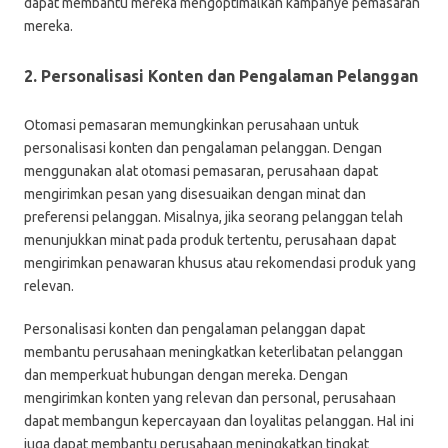
dapat membantu mereka mengoptimalkan kampanye pemasaran
mereka.
2. Personalisasi Konten dan Pengalaman Pelanggan
Otomasi pemasaran memungkinkan perusahaan untuk
personalisasi konten dan pengalaman pelanggan. Dengan
menggunakan alat otomasi pemasaran, perusahaan dapat
mengirimkan pesan yang disesuaikan dengan minat dan
preferensi pelanggan. Misalnya, jika seorang pelanggan telah
menunjukkan minat pada produk tertentu, perusahaan dapat
mengirimkan penawaran khusus atau rekomendasi produk yang
relevan.
Personalisasi konten dan pengalaman pelanggan dapat
membantu perusahaan meningkatkan keterlibatan pelanggan
dan memperkuat hubungan dengan mereka. Dengan
mengirimkan konten yang relevan dan personal, perusahaan
dapat membangun kepercayaan dan loyalitas pelanggan. Hal ini
juga dapat membantu perusahaan meningkatkan tingkat