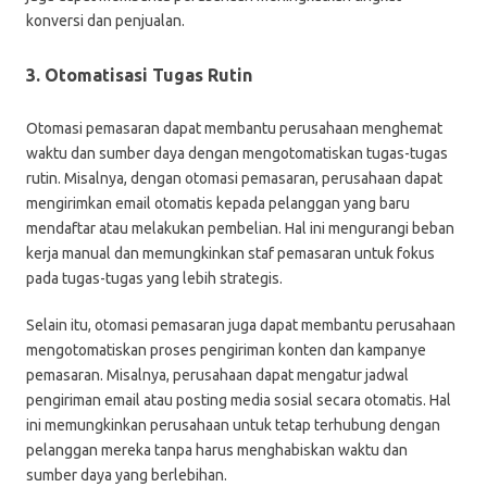
konversi dan penjualan.
3. Otomatisasi Tugas Rutin
Otomasi pemasaran dapat membantu perusahaan menghemat
waktu dan sumber daya dengan mengotomatiskan tugas-tugas
rutin. Misalnya, dengan otomasi pemasaran, perusahaan dapat
mengirimkan email otomatis kepada pelanggan yang baru
mendaftar atau melakukan pembelian. Hal ini mengurangi beban
kerja manual dan memungkinkan staf pemasaran untuk fokus
pada tugas-tugas yang lebih strategis.
Selain itu, otomasi pemasaran juga dapat membantu perusahaan
mengotomatiskan proses pengiriman konten dan kampanye
pemasaran. Misalnya, perusahaan dapat mengatur jadwal
pengiriman email atau posting media sosial secara otomatis. Hal
ini memungkinkan perusahaan untuk tetap terhubung dengan
pelanggan mereka tanpa harus menghabiskan waktu dan
sumber daya yang berlebihan.