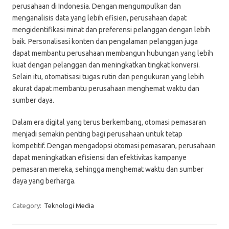
perusahaan di Indonesia. Dengan mengumpulkan dan
menganalisis data yang lebih efisien, perusahaan dapat
mengidentifikasi minat dan preferensi pelanggan dengan lebih
baik. Personalisasi konten dan pengalaman pelanggan juga
dapat membantu perusahaan membangun hubungan yang lebih
kuat dengan pelanggan dan meningkatkan tingkat konversi.
Selain itu, otomatisasi tugas rutin dan pengukuran yang lebih
akurat dapat membantu perusahaan menghemat waktu dan
sumber daya.
Dalam era digital yang terus berkembang, otomasi pemasaran
menjadi semakin penting bagi perusahaan untuk tetap
kompetitif. Dengan mengadopsi otomasi pemasaran, perusahaan
dapat meningkatkan efisiensi dan efektivitas kampanye
pemasaran mereka, sehingga menghemat waktu dan sumber
daya yang berharga.
Category:
Teknologi Media