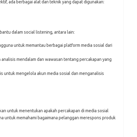
tif, ada berbagai alat dan teknik yang dapat digunakan:
ntu dalam social listening, antara lain:
gguna untuk memantau berbagai platform media sosial dari
n analisis mendalam dan wawasan tentang percakapan yang
is untuk mengelola akun media sosial dan menganalisis
akan untuk menentukan apakah percakapan di media sosial
 berguna untuk memahami bagaimana pelanggan merespons produk