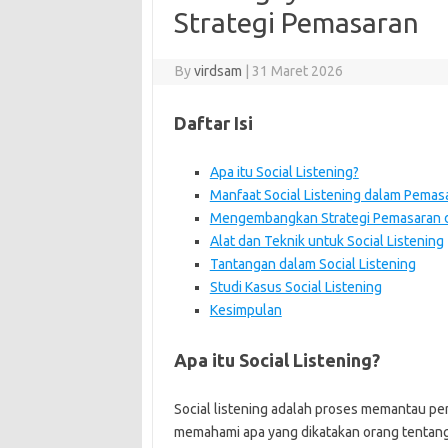
Strategi Pemasaran
By
virdsam
|
31 Maret 2026
Daftar Isi
Apa itu Social Listening?
Manfaat Social Listening dalam Pemas
Mengembangkan Strategi Pemasaran de
Alat dan Teknik untuk Social Listening
Tantangan dalam Social Listening
Studi Kasus Social Listening
Kesimpulan
Apa itu Social Listening?
Social listening adalah proses memantau per
memahami apa yang dikatakan orang tentang m