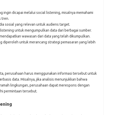
 ingin dicapai melalui social listening, misalnya memahami
 tren.
a sosial yang relevan untuk audiens target.
 listening untuk mengumpulkan data dari berbagai sumber.
 mendapatkan wawasan dari data yang telah dikumpulkan.
diperoleh untuk merancang strategi pemasaran yang lebih
ta, perusahaan harus menggunakan informasi tersebut untuk
basis data. Misalnya, jika analisis menunjukkan bahwa
 ramah lingkungan, perusahaan dapat merespons dengan
i permintaan tersebut.
tening