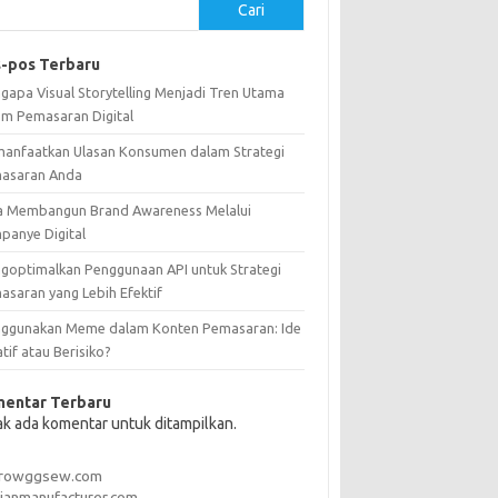
Cari
-pos Terbaru
gapa Visual Storytelling Menjadi Tren Utama
am Pemasaran Digital
anfaatkan Ulasan Konsumen dalam Strategi
asaran Anda
a Membangun Brand Awareness Melalui
panye Digital
goptimalkan Penggunaan API untuk Strategi
asaran yang Lebih Efektif
ggunakan Meme dalam Konten Pemasaran: Ide
tif atau Berisiko?
entar Terbaru
ak ada komentar untuk ditampilkan.
rrowggsew.com
ianmanufacturer.com