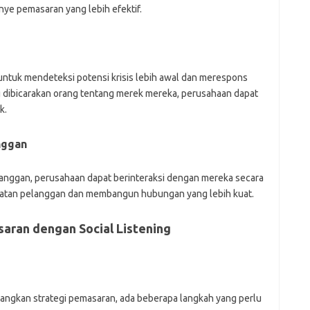
e pemasaran yang lebih efektif.
ntuk mendeteksi potensi krisis lebih awal dan merespons
dibicarakan orang tentang merek mereka, perusahaan dapat
k.
nggan
nggan, perusahaan dapat berinteraksi dengan mereka secara
rlibatan pelanggan dan membangun hubungan yang lebih kuat.
ran dengan Social Listening
bangkan strategi pemasaran, ada beberapa langkah yang perlu