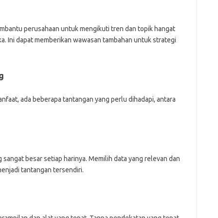
bantu perusahaan untuk mengikuti tren dan topik hangat
ka. Ini dapat memberikan wawasan tambahan untuk strategi
g
anfaat, ada beberapa tantangan yang perlu dihadapi, antara
sangat besar setiap harinya. Memilih data yang relevan dan
enjadi tantangan tersendiri.
erampilan dan alat yang tepat. Tanpa pendekatan yang tepat,