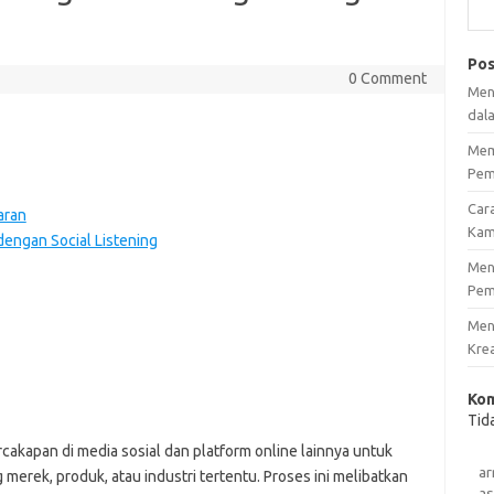
Pos
0 Comment
Men
dal
Mem
Pem
Car
aran
Kam
ngan Social Listening
Men
Pem
Men
Krea
Kom
Tid
cakapan di media sosial dan platform online lainnya untuk
a
erek, produk, atau industri tertentu. Proses ini melibatkan
as