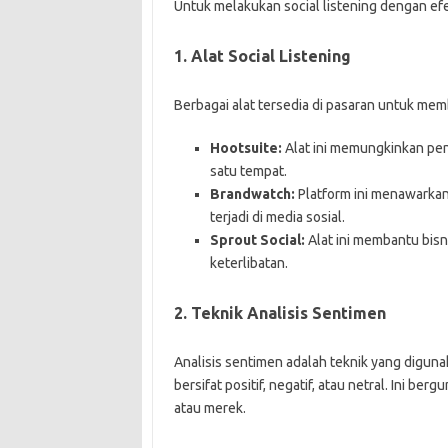
Untuk melakukan social listening dengan efek
1. Alat Social Listening
Berbagai alat tersedia di pasaran untuk memba
Hootsuite:
Alat ini memungkinkan pen
satu tempat.
Brandwatch:
Platform ini menawarka
terjadi di media sosial.
Sprout Social:
Alat ini membantu bisn
keterlibatan.
2. Teknik Analisis Sentimen
Analisis sentimen adalah teknik yang digun
bersifat positif, negatif, atau netral. Ini
atau merek.