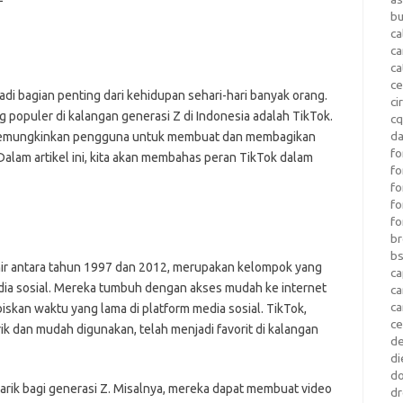
b
ca
c
ca
ce
enjadi bagian penting dari kehidupan sehari-hari banyak orang.
ci
g populer di kalangan generasi Z di Indonesia adalah TikTok.
c
da
g memungkinkan pengguna untuk membuat dan membagikan
fo
Dalam artikel ini, kita akan membahas peran TikTok dalam
fo
f
fo
fo
b
b
 lahir antara tahun 1997 dan 2012, merupakan kelompok yang
ca
ia sosial. Mereka tumbuh dengan akses mudah ke internet
c
c
kan waktu yang lama di platform media sosial. TikTok,
c
 dan mudah digunakan, telah menjadi favorit di kalangan
d
di
d
rik bagi generasi Z. Misalnya, mereka dapat membuat video
dr