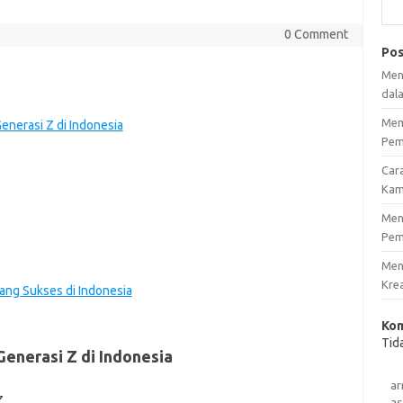
0 Comment
Pos
Men
dal
Mem
nerasi Z di Indonesia
Pem
Car
Kam
Men
Pem
Men
Krea
ang Sukses di Indonesia
Kom
Tid
enerasi Z di Indonesia
a
as