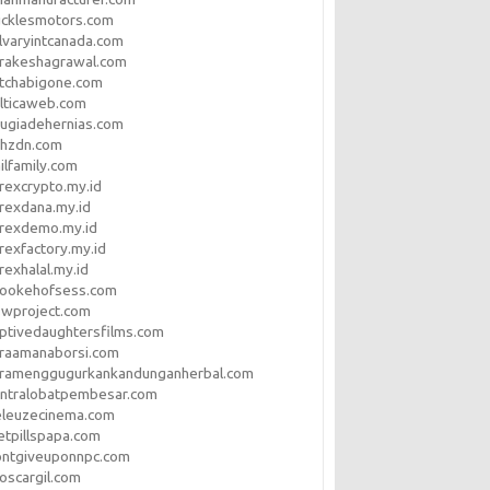
ucklesmotors.com
lvaryintcanada.com
arakeshagrawal.com
tchabigone.com
lticaweb.com
rugiadehernias.com
qhzdn.com
ilfamily.com
rexcrypto.my.id
rexdana.my.id
orexdemo.my.id
rexfactory.my.id
rexhalal.my.id
rookehofsess.com
swproject.com
ptivedaughtersfilms.com
araamanaborsi.com
aramenggugurkankandunganherbal.com
entralobatpembesar.com
eleuzecinema.com
etpillspapa.com
ontgiveuponnpc.com
oscargil.com