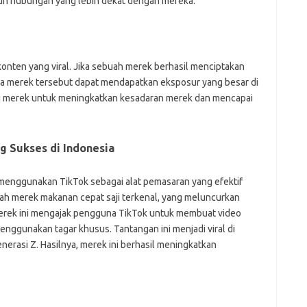
un hubungan yang lebih dekat dengan mereka.
onten yang viral. Jika sebuah merek berhasil menciptakan
aka merek tersebut dapat mendapatkan eksposur yang besar di
tu merek untuk meningkatkan kesadaran merek dan mencapai
g Sukses di Indonesia
 menggunakan TikTok sebagai alat pemasaran yang efektif
lah merek makanan cepat saji terkenal, yang meluncurkan
erek ini mengajak pengguna TikTok untuk membuat video
gunakan tagar khusus. Tantangan ini menjadi viral di
erasi Z. Hasilnya, merek ini berhasil meningkatkan