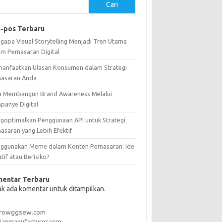
Cari
-pos Terbaru
gapa Visual Storytelling Menjadi Tren Utama
am Pemasaran Digital
anfaatkan Ulasan Konsumen dalam Strategi
asaran Anda
a Membangun Brand Awareness Melalui
panye Digital
goptimalkan Penggunaan API untuk Strategi
asaran yang Lebih Efektif
ggunakan Meme dalam Konten Pemasaran: Ide
tif atau Berisiko?
entar Terbaru
ak ada komentar untuk ditampilkan.
rrowggsew.com
ianmanufacturer.com