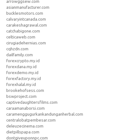
arrowggsew.com
asianmanufacturer.com
bucklesmotors.com
calvaryintcanada.com
carakeshagrawal.com
catchabigone.com
celticaweb.com
cirugiadehernias.com
cqhzdn.com
dailfamily.com
forexcrypto.my.id
forexdana.my.id
forexdemo.my.id
forexfactory.my.id
forexhalal.my.id
brookehofsess.com
bswproject.com
captivedaughtersfilms.com
caraamanaborsi.com
caramenggugurkankandunganherbal.com
centralobatpembesar.com
deleuzecinema.com
dietpillspapa.com
dontgiveuponnpc.com