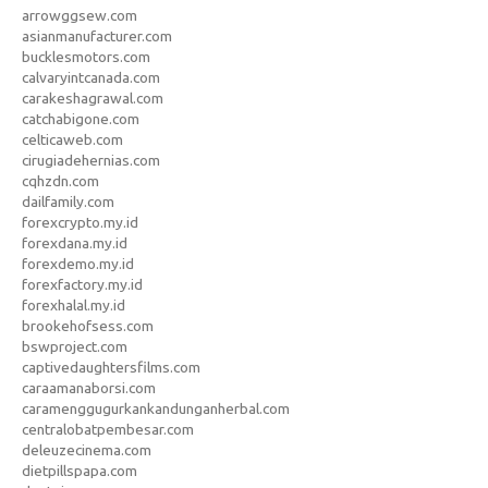
arrowggsew.com
asianmanufacturer.com
bucklesmotors.com
calvaryintcanada.com
carakeshagrawal.com
catchabigone.com
celticaweb.com
cirugiadehernias.com
cqhzdn.com
dailfamily.com
forexcrypto.my.id
forexdana.my.id
forexdemo.my.id
forexfactory.my.id
forexhalal.my.id
brookehofsess.com
bswproject.com
captivedaughtersfilms.com
caraamanaborsi.com
caramenggugurkankandunganherbal.com
centralobatpembesar.com
deleuzecinema.com
dietpillspapa.com