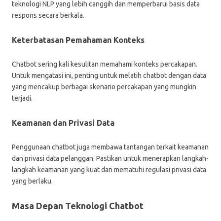
teknologi NLP yang lebih canggih dan memperbarui basis data
respons secara berkala.
Keterbatasan Pemahaman Konteks
Chatbot sering kali kesulitan memahami konteks percakapan.
Untuk mengatasi ini, penting untuk melatih chatbot dengan data
yang mencakup berbagai skenario percakapan yang mungkin
terjadi.
Keamanan dan Privasi Data
Penggunaan chatbot juga membawa tantangan terkait keamanan
dan privasi data pelanggan. Pastikan untuk menerapkan langkah-
langkah keamanan yang kuat dan mematuhi regulasi privasi data
yang berlaku.
Masa Depan Teknologi Chatbot