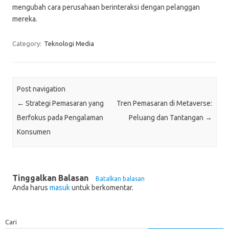
mengubah cara perusahaan berinteraksi dengan pelanggan
mereka.
Category:
Teknologi Media
Post navigation
←
Strategi Pemasaran yang
Tren Pemasaran di Metaverse:
Berfokus pada Pengalaman
Peluang dan Tantangan
→
Konsumen
Tinggalkan Balasan
Batalkan balasan
Anda harus
masuk
untuk berkomentar.
Cari