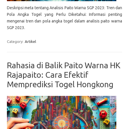
Deskripsi meta tentang Analisis Paito Warna SGP 2023: Tren dan
Pola Angka Togel yang Perlu Diketahui: Informasi penting
mengenai tren dan pola angka togel dalam analisis paito warna
SGP 2023.
Category:
Artikel
Rahasia di Balik Paito Warna HK
Rajapaito: Cara Efektif
Memprediksi Togel Hongkong