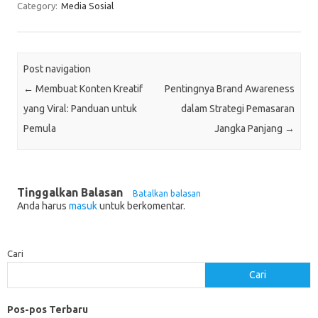
Category:
Media Sosial
Post navigation
←
Membuat Konten Kreatif
Pentingnya Brand Awareness
yang Viral: Panduan untuk
dalam Strategi Pemasaran
Pemula
Jangka Panjang
→
Tinggalkan Balasan
Batalkan balasan
Anda harus
masuk
untuk berkomentar.
Cari
Cari
Pos-pos Terbaru