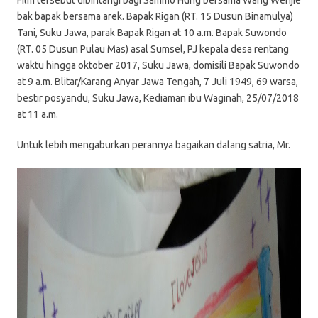
Film tersebut dibintangi bagi Sammo Hung bersama Wang Wenjie
bak bapak bersama arek. Bapak Rigan (RT. 15 Dusun Binamulya)
Tani, Suku Jawa, parak Bapak Rigan at 10 a.m. Bapak Suwondo
(RT. 05 Dusun Pulau Mas) asal Sumsel, PJ kepala desa rentang
waktu hingga oktober 2017, Suku Jawa, domisili Bapak Suwondo
at 9 a.m. Blitar/Karang Anyar Jawa Tengah, 7 Juli 1949, 69 warsa,
bestir posyandu, Suku Jawa, Kediaman ibu Waginah, 25/07/2018
at 11 a.m.
Untuk lebih mengaburkan perannya bagaikan dalang satria, Mr.