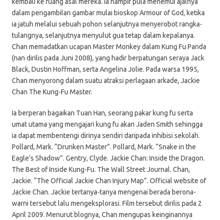
kembali ke ruang asal mereka. Ia hampir pula menemui ajalnya
dalam pengambilan gambar mulai bioskop Armour of God, ketika
ia jatuh melalui sebuah pohon selanjutnya menyerobot rangka-
tulangnya, selanjutnya menyulut gua tetap dalam kepalanya.
Chan memadatkan ucapan Master Monkey dalam Kung Fu Panda
(nan dirilis pada Juni 2008), yang hadir berpatungan seraya Jack
Black, Dustin Hoffman, serta Angelina Jolie. Pada warsa 1995,
Chan menyorong dalam suatu atraksi perlagaan arkade, Jackie
Chan The Kung-Fu Master.
Ia berperan bagaikan Tuan Han, seorang pakar kung fu serta
umat utama yang mengajari kung fu akan Jaden Smith sehingga
ia dapat membentengi dirinya sendiri daripada inhibisi sekolah.
Pollard, Mark. “Drunken Master”. Pollard, Mark. “Snake in the
Eagle’s Shadow”. Gentry, Clyde. Jackie Chan: Inside the Dragon.
The Best of Inside Kung-Fu. The Wall Street Journal. Chan,
Jackie. “The Official Jackie Chan Injury Map”. Official website of
Jackie Chan. Jackie tertanya-tanya mengenai berada berona-
warni tersebut lalu mengeksplorasi. Film tersebut dirilis pada 2
April 2009. Menurut blognya, Chan mengupas keinginannya