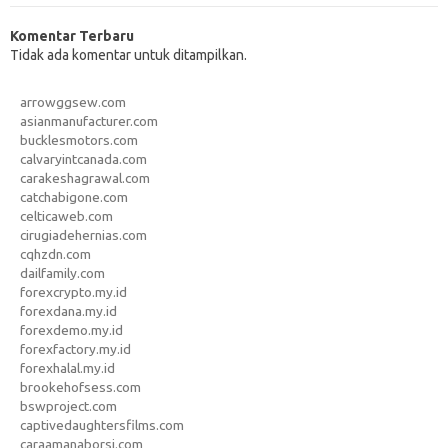
Komentar Terbaru
Tidak ada komentar untuk ditampilkan.
arrowggsew.com
asianmanufacturer.com
bucklesmotors.com
calvaryintcanada.com
carakeshagrawal.com
catchabigone.com
celticaweb.com
cirugiadehernias.com
cqhzdn.com
dailfamily.com
forexcrypto.my.id
forexdana.my.id
forexdemo.my.id
forexfactory.my.id
forexhalal.my.id
brookehofsess.com
bswproject.com
captivedaughtersfilms.com
caraamanaborsi.com