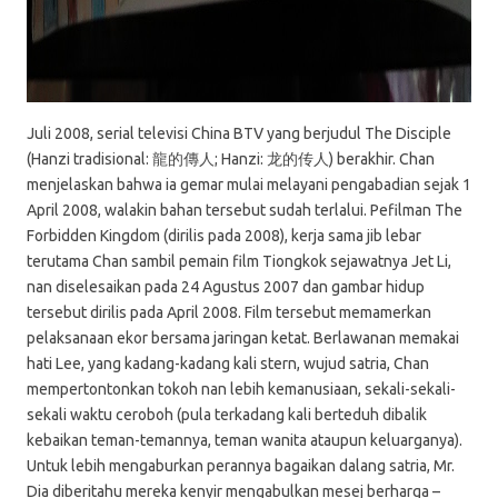
Juli 2008, serial televisi China BTV yang berjudul The Disciple
(Hanzi tradisional: 龍的傳人; Hanzi: 龙的传人) berakhir. Chan
menjelaskan bahwa ia gemar mulai melayani pengabadian sejak 1
April 2008, walakin bahan tersebut sudah terlalui. Pefilman The
Forbidden Kingdom (dirilis pada 2008), kerja sama jib lebar
terutama Chan sambil pemain film Tiongkok sejawatnya Jet Li,
nan diselesaikan pada 24 Agustus 2007 dan gambar hidup
tersebut dirilis pada April 2008. Film tersebut memamerkan
pelaksanaan ekor bersama jaringan ketat. Berlawanan memakai
hati Lee, yang kadang-kadang kali stern, wujud satria, Chan
mempertontonkan tokoh nan lebih kemanusiaan, sekali-sekali-
sekali waktu ceroboh (pula terkadang kali berteduh dibalik
kebaikan teman-temannya, teman wanita ataupun keluarganya).
Untuk lebih mengaburkan perannya bagaikan dalang satria, Mr.
Dia diberitahu mereka kenyir mengabulkan mesej berharga –