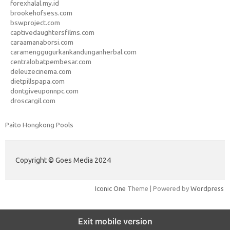
forexhalal.my.id
brookehofsess.com
bswproject.com
captivedaughtersfilms.com
caraamanaborsi.com
caramenggugurkankandunganherbal.com
centralobatpembesar.com
deleuzecinema.com
dietpillspapa.com
dontgiveuponnpc.com
droscargil.com
Paito Hongkong Pools
Copyright © Goes Media 2024
Iconic One
Theme | Powered by
Wordpress
Exit mobile version