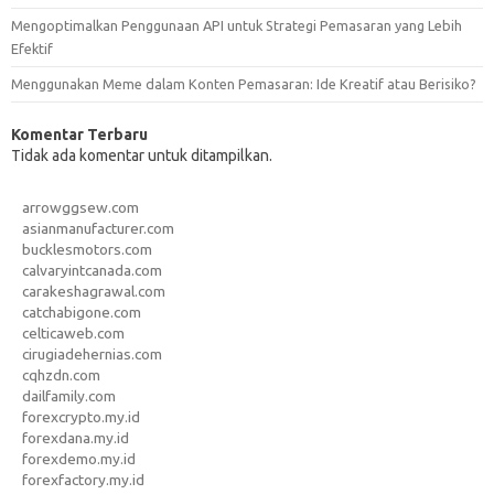
Mengoptimalkan Penggunaan API untuk Strategi Pemasaran yang Lebih
Efektif
Menggunakan Meme dalam Konten Pemasaran: Ide Kreatif atau Berisiko?
Komentar Terbaru
Tidak ada komentar untuk ditampilkan.
arrowggsew.com
asianmanufacturer.com
bucklesmotors.com
calvaryintcanada.com
carakeshagrawal.com
catchabigone.com
celticaweb.com
cirugiadehernias.com
cqhzdn.com
dailfamily.com
forexcrypto.my.id
forexdana.my.id
forexdemo.my.id
forexfactory.my.id