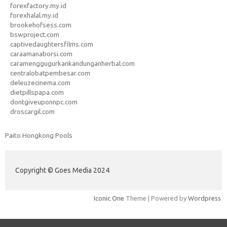
forexfactory.my.id
forexhalal.my.id
brookehofsess.com
bswproject.com
captivedaughtersfilms.com
caraamanaborsi.com
caramenggugurkankandunganherbal.com
centralobatpembesar.com
deleuzecinema.com
dietpillspapa.com
dontgiveuponnpc.com
droscargil.com
Paito Hongkong Pools
Copyright © Goes Media 2024
Iconic One
Theme | Powered by
Wordpress